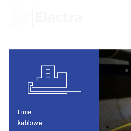
Przejdź
do
zawartości
Linie
kablowe