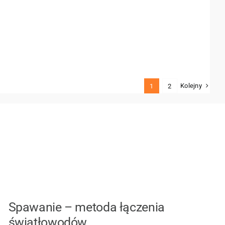
Kolejny
1
2
Spawanie – metoda łączenia
światłowodów