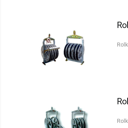
Ro
Rol
Ro
Rolk