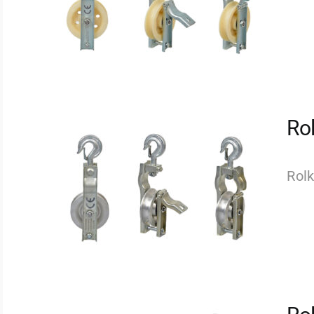
Ro
Rolk