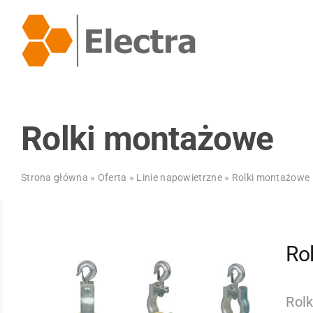
Przejdź
do
zawartości
Rolki montażowe
Strona główna
»
Oferta
»
Linie napowietrzne
»
Rolki montażowe
Ro
Rolk