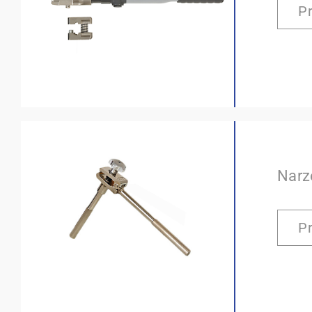
P
Narz
P