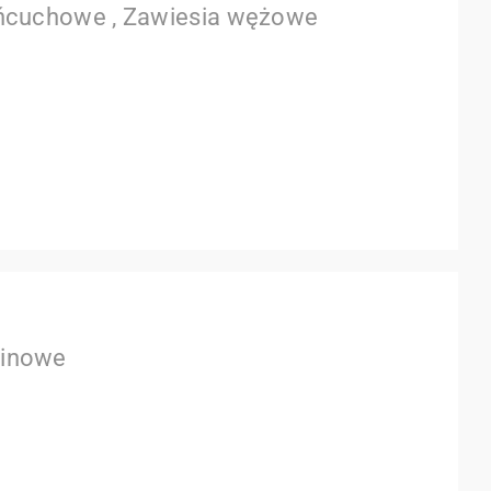
łańcuchowe , Zawiesia wężowe
linowe