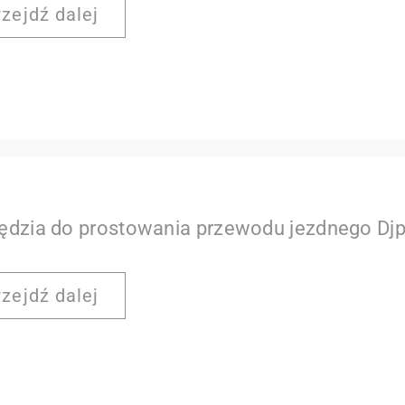
rzejdź dalej
ędzia do prostowania przewodu jezdnego Dj
rzejdź dalej