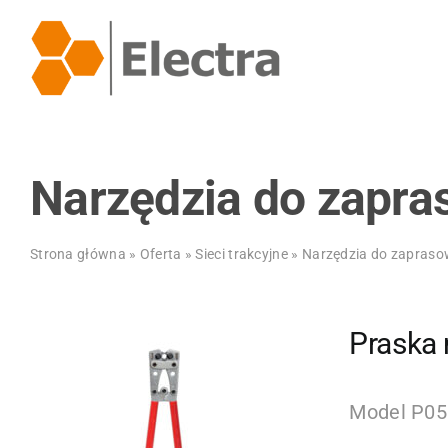
Przejdź
do
zawartości
Narzędzia do zapra
Strona główna
»
Oferta
»
Sieci trakcyjne
»
Narzędzia do zapraso
Praska
Model P05 