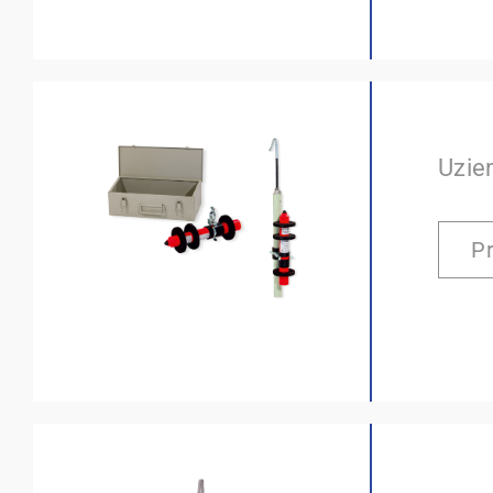
Uzie
P