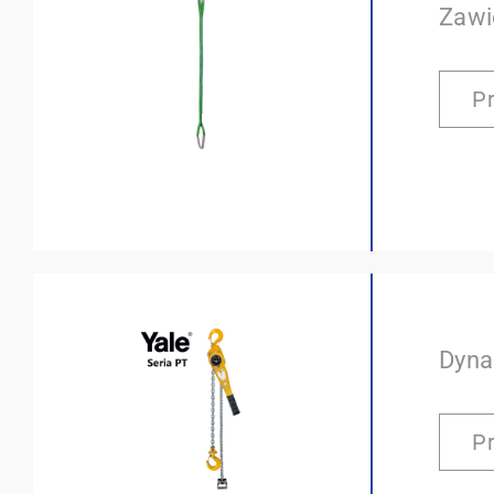
Zawi
P
Dyna
P