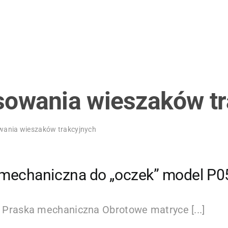
sowania wieszaków t
wania wieszaków trakcyjnych
 mechaniczna do „oczek” model P0
Praska mechaniczna Obrotowe matryce [...]