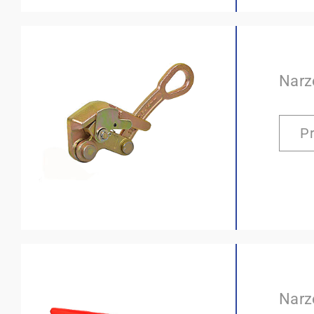
Narz
P
Narz