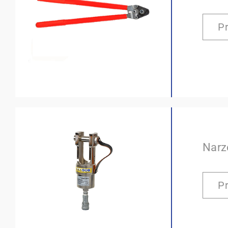
P
Narz
P